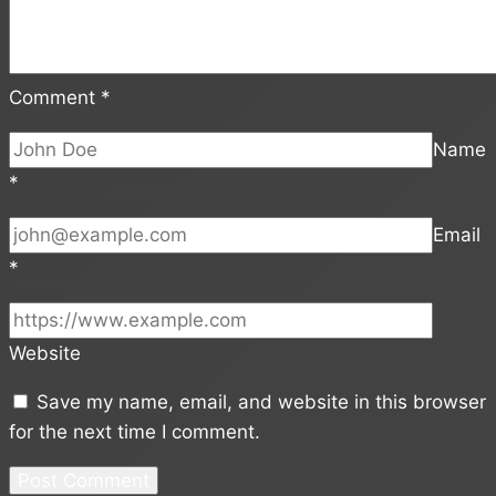
Comment
*
Name
*
Email
*
Website
Save my name, email, and website in this browser
for the next time I comment.