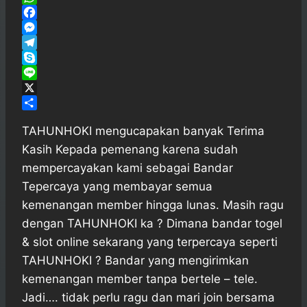
WhatsApp
Facebook
Messenger
Telegram
Skype
Line
X
Share
TAHUNHOKI mengucapakan banyak Terima
Kasih Kepada pemenang karena sudah
mempercayakan kami sebagai Bandar
Tepercaya yang membayar semua
kemenangan member hingga lunas. Masih ragu
dengan TAHUNHOKI ka ? Dimana bandar togel
& slot online sekarang yang terpercaya seperti
TAHUNHOKI ? Bandar yang mengirimkan
kemenangan member tanpa bertele – tele.
Jadi…. tidak perlu ragu dan mari join bersama