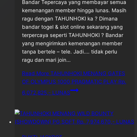
Bandar Tepercaya yang membayar semua
kemenangan member hingga lunas. Masih
ragu dengan TAHUNHOKI ka ? Dimana
bandar togel & slot online sekarang yang
terpercaya seperti TAHUNHOKI ? Bandar
yang mengirimkan kemenangan member
tanpa bertele – tele. Jadi…. tidak perlu
ragu dan mari join…
Read More
TAHUNHOKI MENANG GATES
OF OLYMPUS 1000 PRAGMATIC PLAY Rp.
6,072,825,- LUNAS