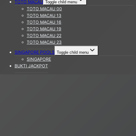
TOTO MACAU
Toggle child menu
TOTO MACAU 00
TOTO MACAU 13
TOTO MACAU 16
TOTO MACAU 19
TOTO MACAU 22
TOTO MACAU 23
SINGAPORE POOLS
Toggle child menu
SINGAPORE
BUKTI JACKPOT