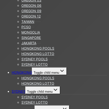
OREGON 03
OREGON 06
OREGON 09
OREGON 12
TAIWAN
PCSO
MONGOLIA
SINGAPORE
JAKARTA
HONGKONG POOLS
HONGKONG LOTTO
SYDNEY POOLS
SYDNEY LOTTO
HONGKONG
Toggle child menu
HONGKONG POOLS
HONGKONG LOTTO
SYDNEY
Toggle child menu
SYDNEY POOLS
SYDNEY LOTTO