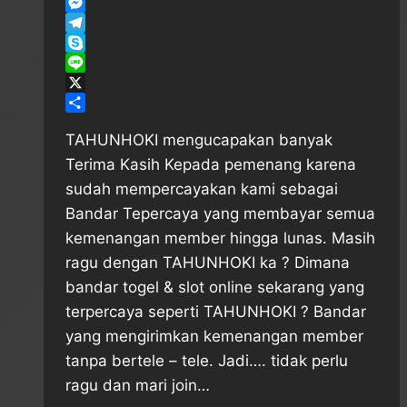
Facebook
Messenger
Telegram
Skype
Line
X
Share
TAHUNHOKI mengucapakan banyak
Terima Kasih Kepada pemenang karena
sudah mempercayakan kami sebagai
Bandar Tepercaya yang membayar semua
kemenangan member hingga lunas. Masih
ragu dengan TAHUNHOKI ka ? Dimana
bandar togel & slot online sekarang yang
terpercaya seperti TAHUNHOKI ? Bandar
yang mengirimkan kemenangan member
tanpa bertele – tele. Jadi…. tidak perlu
ragu dan mari join…