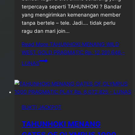
terpercaya seperti TAHUNHOKI ? Bandar
yang mengirimkan kemenangan member
tanpa bertele – tele. Jadi…. tidak perlu
ragu dan mari join…
Read More
TAHUNHOKI MENANG WILD
WEST GOLD PRAGMATIC Rp. 12,291,646,-
LUNAS
BUKTI JACKPOT
TAHUNHOKI MENANG
GATES OF OLYMPUS 1000