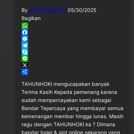
By
admintahunhoki
05/30/2025
Bagikan
WhatsApp
Facebook
Messenger
Telegram
Skype
Line
X
Share
TAHUNHOKI mengucapakan banyak
Terima Kasih Kepada pemenang karena
sudah mempercayakan kami sebagai
Bandar Tepercaya yang membayar semua
kemenangan member hingga lunas. Masih
ragu dengan TAHUNHOKI ka ? Dimana
bandar togel & slot online sekarang yang