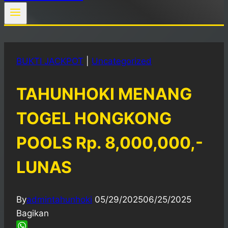
BUKTI JACKPOT
|
Uncategorized
TAHUNHOKI MENANG
TOGEL HONGKONG
POOLS Rp. 8,000,000,-
LUNAS
By
admintahunhoki
05/29/2025
06/25/2025
Bagikan