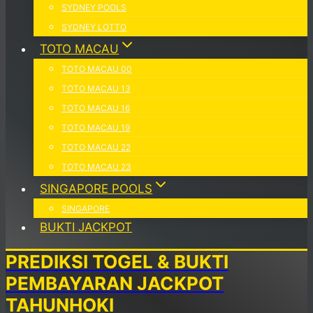
SYDNEY POOLS
SYDNEY LOTTO
TOTO MACAU
TOTO MACAU 00
TOTO MACAU 13
TOTO MACAU 16
TOTO MACAU 19
TOTO MACAU 22
TOTO MACAU 23
SINGAPORE POOLS
SINGAPORE
BUKTI JACKPOT
PREDIKSI TOGEL & BUKTI
PEMBAYARAN JACKPOT
TAHUNHOKI