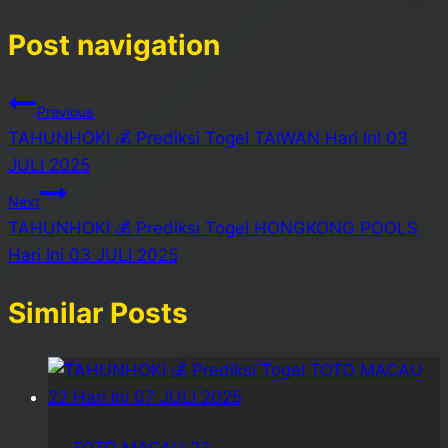
Post navigation
Previous
TAHUNHOKI 💰 Prediksi Togel TAIWAN Hari InI 03
JULI 2025
Next
TAHUNHOKI 💰 Prediksi Togel HONGKONG POOLS
Hari Ini 03 JULI 2025
Similar Posts