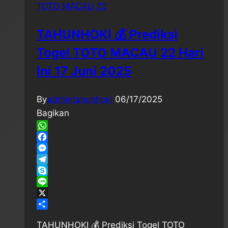
TOTO MACAU 22
TAHUNHOKI 💰 Prediksi
Togel TOTO MACAU 22 Hari
Ini 17 Juni 2025
By
admintahunhoki
06/17/2025
Bagikan
WhatsApp
Facebook
Messenger
Telegram
Skype
Line
X
Share
TAHUNHOKI 💰 Prediksi Togel TOTO