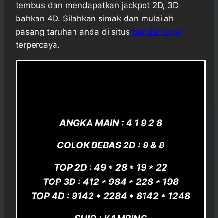
tembus dan mendapatkan jackpot 2D, 3D
bahkan 4D. Silahkan simak dan mulailah
pasang taruhan anda di situs
bandar togel
terpercaya.
ANGKA MAIN : 4 1 9 2 8
COLOK BEBAS 2D : 9 & 8
TOP 2D : 49 * 28 * 19 * 22
TOP 3D : 412 * 984 * 228 * 198
TOP 4D : 9142 * 2284 * 8142 * 1248