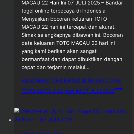
MACAU 22 Hari Ini 07 JULI 2025 – Bandar
togel online terpecaya di Indonesia
Menyajikan bocoran keluaran TOTO
MACAU 22 hari ini tercepat dan akurat.
Simak selengkapnya dibawah ini. Bocoran
data keluaran TOTO MACAU 22 hari ini
yang kami berikan akan sangat
bermanfaat dan dapat dibuktikan dengan
cepat dan terjamin melalui…
Read More
TAHUNHOKI 💰 Prediksi Togel
TOTO MACAU 22 Hari Ini 07 JULI 2025