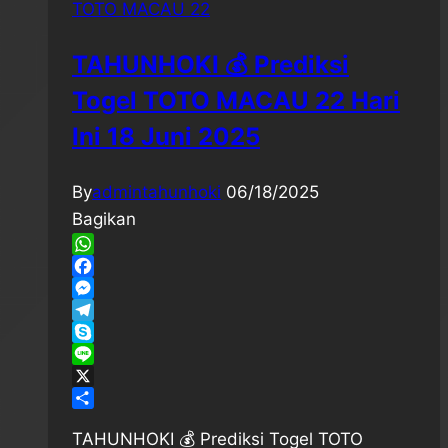
TOTO MACAU 22
TAHUNHOKI 💰 Prediksi
Togel TOTO MACAU 22 Hari
Ini 18 Juni 2025
By
admintahunhoki
06/18/2025
Bagikan
WhatsApp
Facebook
Messenger
Telegram
Skype
Line
X
Share
TAHUNHOKI 💰 Prediksi Togel TOTO