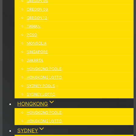
OREGON 06
OREGON 09
OREGON 12
TAIWAN
PCSO
MONGOLIA
SINGAPORE
JAKARTA
HONGKONG POOLS
HONGKONG LOTTO
SYDNEY POOLS
SYDNEY LOTTO
HONGKONG
HONGKONG POOLS
HONGKONG LOTTO
SYDNEY