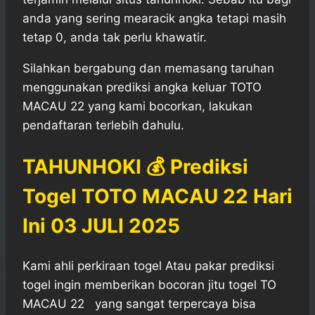
anda yang sering mearacik angka tetapi masih
tetap 0, anda tak perlu khawatir.
Silahkan bergabung dan memasang taruhan
menggunakan prediksi angka keluar TOTO
MACAU 22 yang kami bocorkan, lakukan
pendaftaran terlebih dahulu.
TAHUNHOKI 💰 Prediksi
Togel TOTO MACAU 22 Hari
Ini 03 JULI 2025
Kami ahli perkiraan togel Atau pakar prediksi
togel ingin memberikan bocoran jitu togel TO
MACAU 22 yang sangat terpercaya bisa