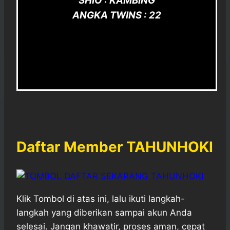
SHIO : KAMBING
ANGKA TWINS : 22
Daftar Member TAHUNHOKI
Klik Tombol di atas ini, lalu ikuti langkah-
langkah yang diberikan sampai akun Anda
selesai. Jangan khawatir, proses aman, cepat