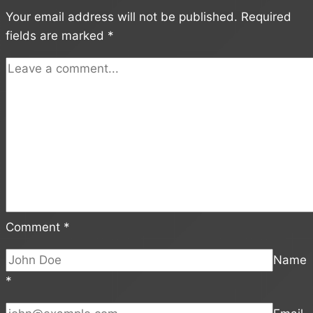
Your email address will not be published.
Required
fields are marked
*
Comment
*
Name
*