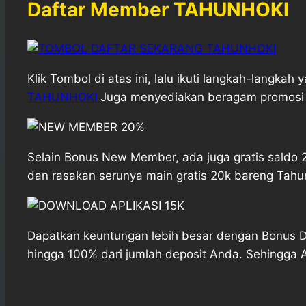
Daftar Member TAHUNHOKI
Klik Tombol di atas ini, lalu ikuti langkah-langka
TAHUNHOKI
Juga menyediakan beragam promosi
Selain Bonus New Member, ada juga gratis saldo 
dan rasakan serunya main gratis 20k bareng Tahu
Dapatkan keuntungan lebih besar dengan Bonus 
hingga 100% dari jumlah deposit Anda. Sehingga A