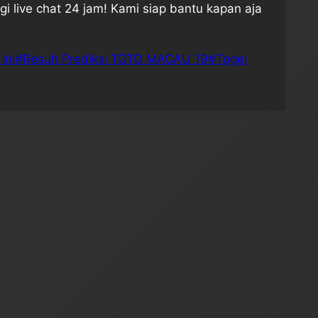
 live chat 24 jam! Kami siap bantu kapan aja
Ini
#
Result Prediksi TOTO MACAU 19
#
Togel