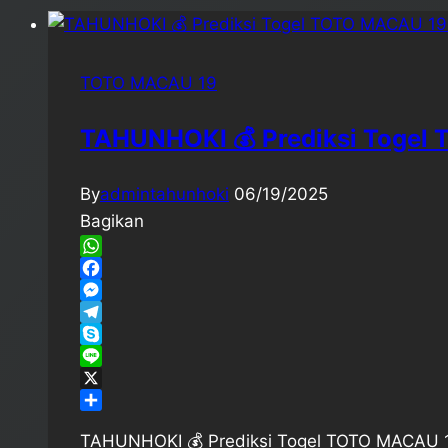
TOTO MACAU 19
TAHUNHOKI 💰 Prediksi Togel 
By
admintahunhoki
06/19/2025
Bagikan
WhatsApp
Facebook
Messenger
Telegram
Skype
Line
X
Share
TAHUNHOKI 💰 Prediksi Togel TOTO MACAU 19 H