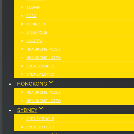
TAIWAN
PCSO
MONGOLIA
SINGAPORE
JAKARTA
HONGKONG POOLS
HONGKONG LOTTO
SYDNEY POOLS
SYDNEY LOTTO
HONGKONG
HONGKONG POOLS
HONGKONG LOTTO
SYDNEY
SYDNEY POOLS
SYDNEY LOTTO