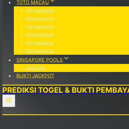
TOTO MACAU
TOTO MACAU 00
TOTO MACAU 13
TOTO MACAU 16
TOTO MACAU 19
TOTO MACAU 22
TOTO MACAU 23
SINGAPORE POOLS
SINGAPORE
BUKTI JACKPOT
PREDIKSI TOGEL & BUKTI PEMBA