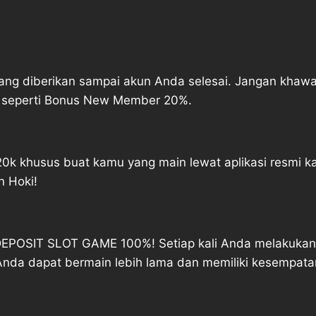
h yang diberikan sampai akun Anda selesai. Jangan khaw
 seperti Bonus New Member 20%.
20k khusus buat kamu yang main lewat aplikasi resmi k
n Hoki!
DEPOSIT SLOT GAME 100%! Setiap kali Anda melakukan
nda dapat bermain lebih lama dan memiliki kesempatan 