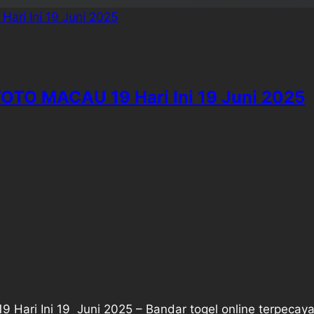
TOTO MACAU 19 Hari Ini 19 Juni 2025
ari Ini 19 Juni 2025 – Bandar togel online terpecaya