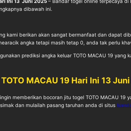
ri Ini 13 Juni 2025
– Bandar togel online terpecaya d
engkapnya dibawah ini.
ng kami berikan akan sangat bermanfaat dan dapat dibu
earacik angka tetapi masih tetap 0, anda tak perlu kha
nakan prediksi angka keluar TOTO MACAU 19 yang kam
 TOTO MACAU 19 Hari Ini 13 Jun
gel ingin memberikan bocoran jitu togel TOTO MACAU 19 
simak dan mulailah pasang taruhan anda di situs
banda