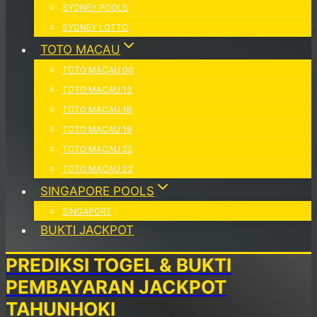
SYDNEY POOLS
SYDNEY LOTTO
TOTO MACAU
TOTO MACAU 00
TOTO MACAU 13
TOTO MACAU 16
TOTO MACAU 19
TOTO MACAU 22
TOTO MACAU 23
SINGAPORE POOLS
SINGAPORE
BUKTI JACKPOT
PREDIKSI TOGEL & BUKTI
PEMBAYARAN JACKPOT
TAHUNHOKI