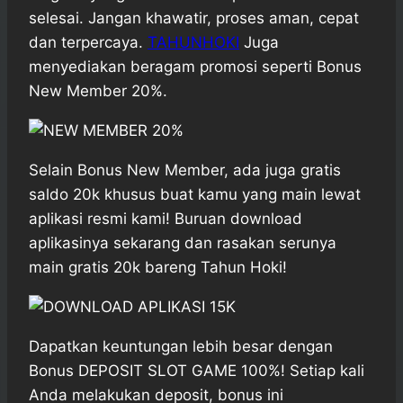
selesai. Jangan khawatir, proses aman, cepat
dan terpercaya.
TAHUNHOKI
Juga
menyediakan beragam promosi seperti Bonus
New Member 20%.
Selain Bonus New Member, ada juga gratis
saldo 20k khusus buat kamu yang main lewat
aplikasi resmi kami! Buruan download
aplikasinya sekarang dan rasakan serunya
main gratis 20k bareng Tahun Hoki!
Dapatkan keuntungan lebih besar dengan
Bonus DEPOSIT SLOT GAME 100%! Setiap kali
Anda melakukan deposit, bonus ini