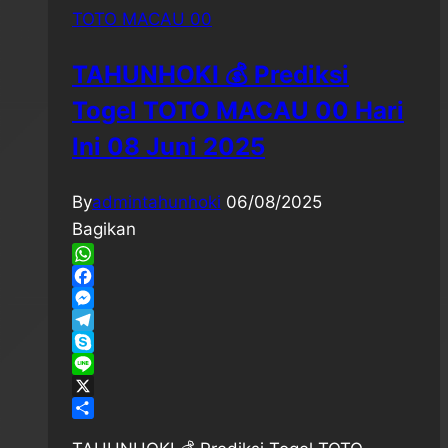
TOTO MACAU 00
TAHUNHOKI 💰 Prediksi
Togel TOTO MACAU 00 Hari
Ini 08 Juni 2025
By
admintahunhoki
06/08/2025
Bagikan
WhatsApp
Facebook
Messenger
Telegram
Skype
Line
X
Share