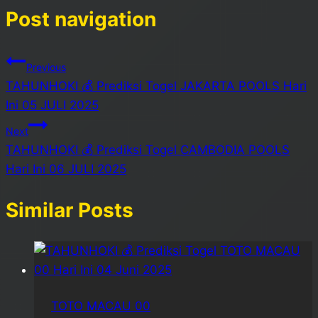
Post navigation
Previous
TAHUNHOKI 💰 Prediksi Togel JAKARTA POOLS Hari
Ini 05 JULI 2025
Next
TAHUNHOKI 💰 Prediksi Togel CAMBODIA POOLS
Hari Ini 06 JULI 2025
Similar Posts
TOTO MACAU 00