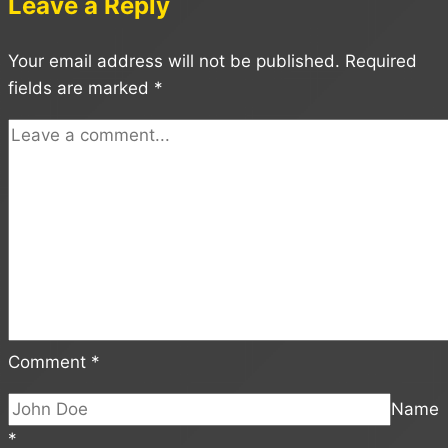
Leave a Reply
Your email address will not be published.
Required
fields are marked
*
Comment
*
Name
*