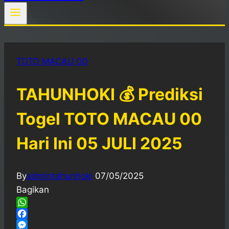
TOTO MACAU 00
TAHUNHOKI 💰 Prediksi
Togel TOTO MACAU 00
Hari Ini 05 JULI 2025
By
admintahunhoki
07/05/2025
Bagikan
WhatsApp
Facebook