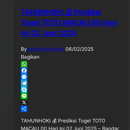
TAHUNHOKI 💰 Prediksi
Togel TOTO MACAU 00 Hari
Ini 02 Juni 2025
By
admintahunhoki
06/02/2025
Bagikan
WhatsApp
Facebook
Messenger
Telegram
Skype
Line
X
Share
TAHUNHOKI 💰 Prediksi Togel TOTO
MACAU 00 Hari Ini 02 Juni 2025 – Bandar