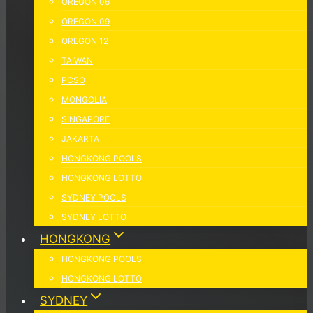
OREGON 06
OREGON 09
OREGON 12
TAIWAN
PCSO
MONGOLIA
SINGAPORE
JAKARTA
HONGKONG POOLS
HONGKONG LOTTO
SYDNEY POOLS
SYDNEY LOTTO
HONGKONG
HONGKONG POOLS
HONGKONG LOTTO
SYDNEY