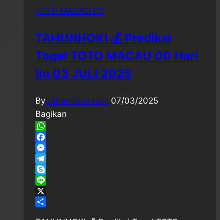
TOTO MACAU 00
TAHUNHOKI 💰 Prediksi
Togel TOTO MACAU 00 Hari
Ini 03 JULI 2025
By
admintahunhoki
07/03/2025
Bagikan
WhatsApp
Facebook
Messenger
Telegram
Skype
Line
X
Share