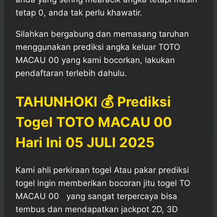
tetap 0, anda tak perlu khawatir.
Silahkan bergabung dan memasang taruhan
menggunakan prediksi angka keluar TOTO
MACAU 00 yang kami bocorkan, lakukan
pendaftaran terlebih dahulu.
TAHUNHOKI 💰 Prediksi
Togel TOTO MACAU 00
Hari Ini 05 JULI 2025
Kami ahli perkiraan togel Atau pakar prediksi
togel ingin memberikan bocoran jitu togel TO
MACAU 00 yang sangat terpercaya bisa
tembus dan mendapatkan jackpot 2D, 3D