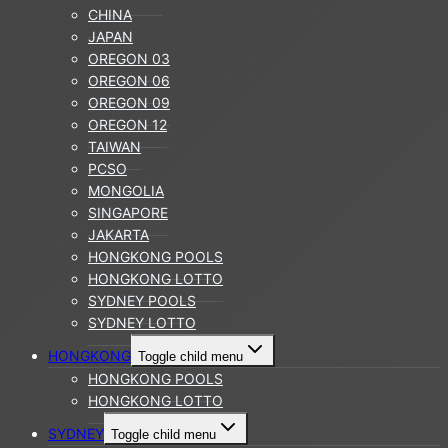
CHINA
JAPAN
OREGON 03
OREGON 06
OREGON 09
OREGON 12
TAIWAN
PCSO
MONGOLIA
SINGAPORE
JAKARTA
HONGKONG POOLS
HONGKONG LOTTO
SYDNEY POOLS
SYDNEY LOTTO
HONGKONG
Toggle child menu
HONGKONG POOLS
HONGKONG LOTTO
SYDNEY
Toggle child menu