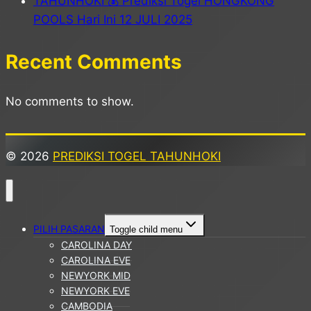
TAHUNHOKI 💰 Prediksi Togel HONGKONG
POOLS Hari Ini 12 JULI 2025
Recent Comments
No comments to show.
© 2026
PREDIKSI TOGEL TAHUNHOKI
PILIH PASARAN
Toggle child menu
CAROLINA DAY
CAROLINA EVE
NEWYORK MID
NEWYORK EVE
CAMBODIA