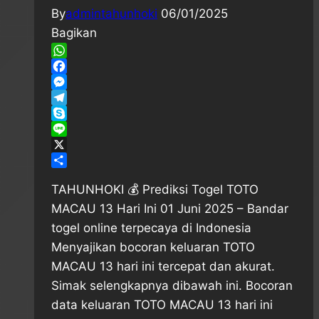
By
admintahunhoki
06/01/2025
Bagikan
WhatsApp
Facebook
Messenger
Telegram
Skype
Line
X
Share
TAHUNHOKI 💰 Prediksi Togel TOTO
MACAU 13 Hari Ini 01 Juni 2025 – Bandar
togel online terpecaya di Indonesia
Menyajikan bocoran keluaran TOTO
MACAU 13 hari ini tercepat dan akurat.
Simak selengkapnya dibawah ini. Bocoran
data keluaran TOTO MACAU 13 hari ini