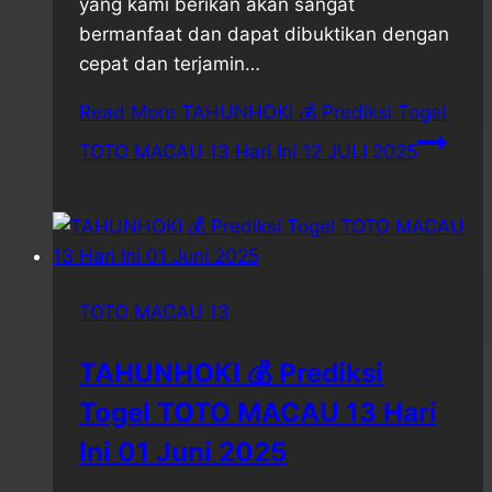
yang kami berikan akan sangat
bermanfaat dan dapat dibuktikan dengan
cepat dan terjamin…
Read More
TAHUNHOKI 💰 Prediksi Togel
TOTO MACAU 13 Hari Ini 12 JULI 2025
TOTO MACAU 13
TAHUNHOKI 💰 Prediksi
Togel TOTO MACAU 13 Hari
Ini 01 Juni 2025