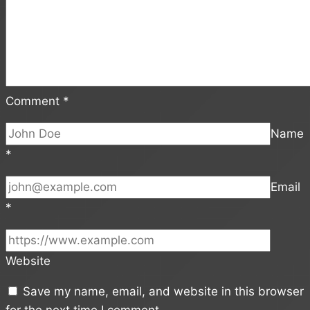
Comment
*
Name
*
Email
*
Website
Save my name, email, and website in this browser