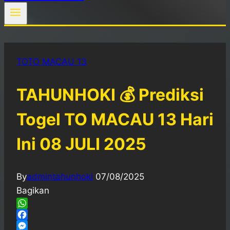
TOTO MACAU 13
TAHUNHOKI 💰 Prediksi
Togel TO MACAU 13 Hari
Ini 08 JULI 2025
By
admintahunhoki
07/08/2025
Bagikan
WhatsApp
Facebook