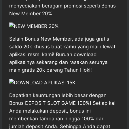
menyediakan beragam promosi seperti Bonus
New Member 20%.
Selain Bonus New Member, ada juga gratis
saldo 20k khusus buat kamu yang main lewat
aplikasi resmi kami! Buruan download
aplikasinya sekarang dan rasakan serunya
main gratis 20k bareng Tahun Hoki!
Dapatkan keuntungan lebih besar dengan
Bonus DEPOSIT SLOT GAME 100%! Setiap kali
Anda melakukan deposit, bonus ini
memberikan tambahan hingga 100% dari
jumlah deposit Anda. Sehingga Anda dapat