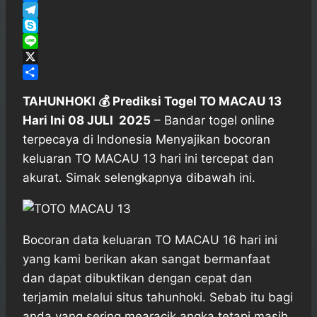
Messenger
Telegram
Skype
Line
X
Share
TAHUNHOKI 💰 Prediksi Togel TO MACAU 13
Hari Ini 08 JULI 2025
– Bandar togel online
terpecaya di Indonesia Menyajikan bocoran
keluaran TO MACAU 13 hari ini tercepat dan
akurat. Simak selengkapnya dibawah ini.
Bocoran data keluaran TO MACAU 16 hari ini
yang kami berikan akan sangat bermanfaat
dan dapat dibuktikan dengan cepat dan
terjamin melalui situs tahunhoki. Sebab itu bagi
anda yang sering mearacik angka tetapi masih