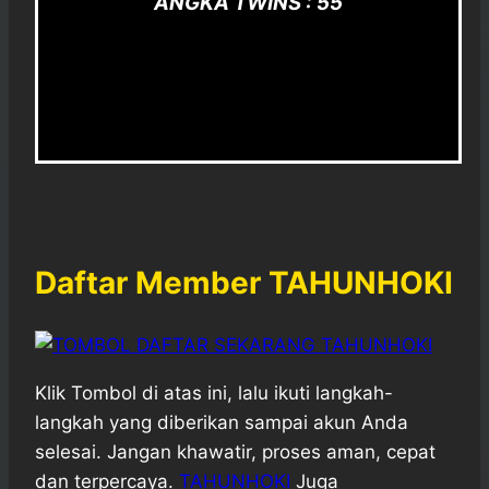
ANGKA TWINS : 55
Daftar Member TAHUNHOKI
Klik Tombol di atas ini, lalu ikuti langkah-
langkah yang diberikan sampai akun Anda
selesai. Jangan khawatir, proses aman, cepat
dan terpercaya.
TAHUNHOKI
Juga