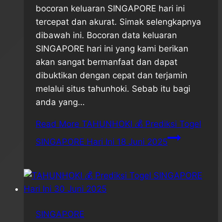
bocoran keluaran SINGAPORE hari ini
tercepat dan akurat. Simak selengkapnya
dibawah ini. Bocoran data keluaran
SINGAPORE hari ini yang kami berikan
akan sangat bermanfaat dan dapat
dibuktikan dengan cepat dan terjamin
melalui situs tahunhoki. Sebab itu bagi
anda yang…
Read More
TAHUNHOKI 💰 Prediksi Togel
SINGAPORE Hari Ini 18 Juni 2025
SINGAPORE