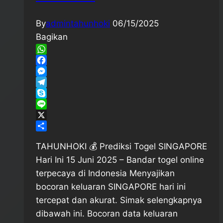
By
admintahunhoki
06/15/2025
Bagikan
WhatsApp
Facebook
Messenger
Telegram
Skype
Line
X
Share
TAHUNHOKI 💰 Prediksi Togel SINGAPORE
Hari Ini 15 Juni 2025 – Bandar togel online
terpecaya di Indonesia Menyajikan
bocoran keluaran SINGAPORE hari ini
tercepat dan akurat. Simak selengkapnya
dibawah ini. Bocoran data keluaran