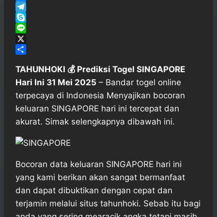
Messenger
Telegram
Skype
Line
X
Share
TAHUNHOKI 💰 Prediksi Togel SINGAPORE
Hari Ini 31 Mei 2025
– Bandar togel online
terpecaya di Indonesia Menyajikan bocoran
keluaran SINGAPORE hari ini tercepat dan
akurat. Simak selengkapnya dibawah ini.
Bocoran data keluaran SINGAPORE hari ini
yang kami berikan akan sangat bermanfaat
dan dapat dibuktikan dengan cepat dan
terjamin melalui situs tahunhoki. Sebab itu bagi
anda yang sering mearacik angka tetapi masih