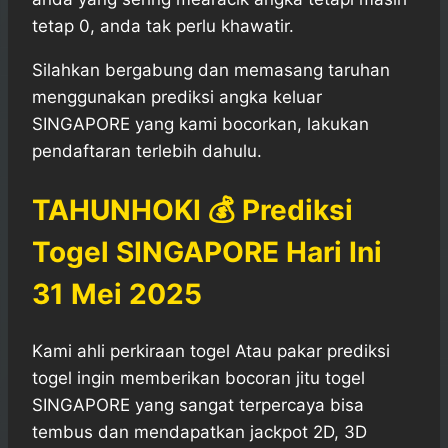
tetap 0, anda tak perlu khawatir.
Silahkan bergabung dan memasang taruhan
menggunakan prediksi angka keluar
SINGAPORE yang kami bocorkan, lakukan
pendaftaran terlebih dahulu.
TAHUNHOKI 💰 Prediksi
Togel SINGAPORE Hari Ini
31 Mei 2025
Kami ahli perkiraan togel Atau pakar prediksi
togel ingin memberikan bocoran jitu togel
SINGAPORE yang sangat terpercaya bisa
tembus dan mendapatkan jackpot 2D, 3D