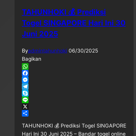
TAHUNHOKI 💰 Prediksi
Togel SINGAPORE Hari Ini 30
Juni 2025
By
admintahunhoki
06/30/2025
Bagikan
WhatsApp
Facebook
Messenger
Telegram
Skype
Line
X
Share
TAHUNHOKI 💰 Prediksi Togel SINGAPORE
Hari Ini 30 Juni 2025 – Bandar togel online