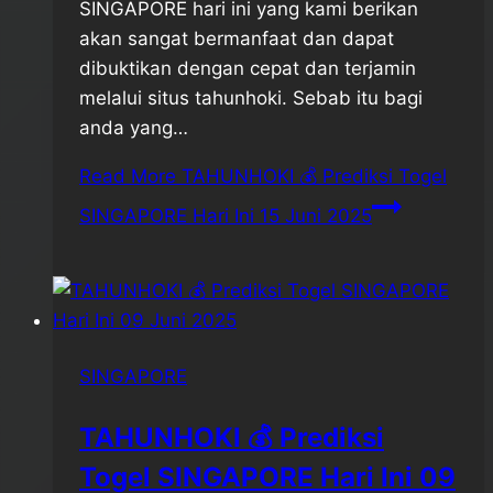
SINGAPORE hari ini yang kami berikan
akan sangat bermanfaat dan dapat
dibuktikan dengan cepat dan terjamin
melalui situs tahunhoki. Sebab itu bagi
anda yang…
Read More
TAHUNHOKI 💰 Prediksi Togel
SINGAPORE Hari Ini 15 Juni 2025
SINGAPORE
TAHUNHOKI 💰 Prediksi
Togel SINGAPORE Hari Ini 09