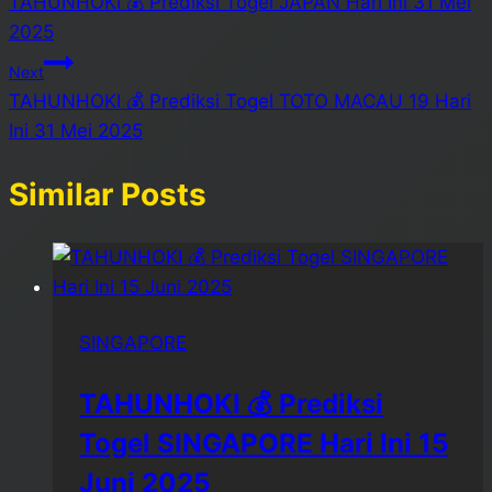
TAHUNHOKI 💰 Prediksi Togel JAPAN Hari Ini 31 Mei
2025
Next
TAHUNHOKI 💰 Prediksi Togel TOTO MACAU 19 Hari
Ini 31 Mei 2025
Similar Posts
SINGAPORE
TAHUNHOKI 💰 Prediksi
Togel SINGAPORE Hari Ini 15
Juni 2025