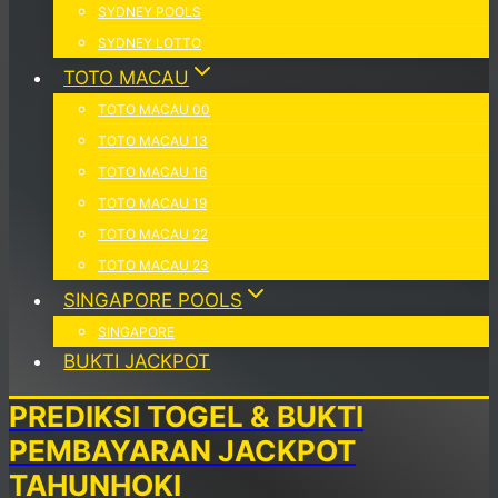
SYDNEY POOLS
SYDNEY LOTTO
TOTO MACAU
TOTO MACAU 00
TOTO MACAU 13
TOTO MACAU 16
TOTO MACAU 19
TOTO MACAU 22
TOTO MACAU 23
SINGAPORE POOLS
SINGAPORE
BUKTI JACKPOT
PREDIKSI TOGEL & BUKTI
PEMBAYARAN JACKPOT
TAHUNHOKI