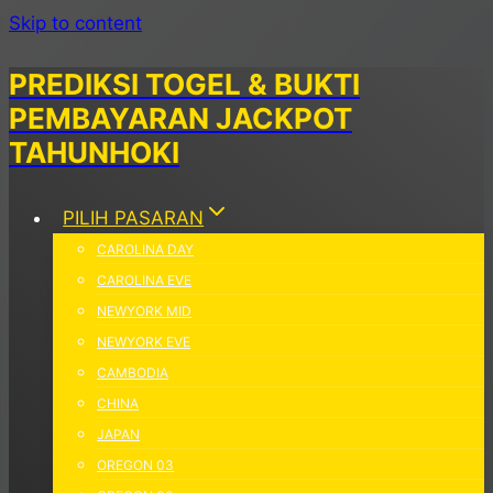
Skip to content
PREDIKSI TOGEL & BUKTI
PEMBAYARAN JACKPOT
TAHUNHOKI
PILIH PASARAN
CAROLINA DAY
CAROLINA EVE
NEWYORK MID
NEWYORK EVE
CAMBODIA
CHINA
JAPAN
OREGON 03