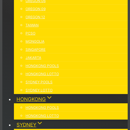
OREGON 06
OREGON 09
OREGON 12
TAIWAN
PCSO
MONGOLIA
SINGAPORE
JAKARTA
HONGKONG POOLS
HONGKONG LOTTO
SYDNEY POOLS
SYDNEY LOTTO
HONGKONG
HONGKONG POOLS
HONGKONG LOTTO
SYDNEY