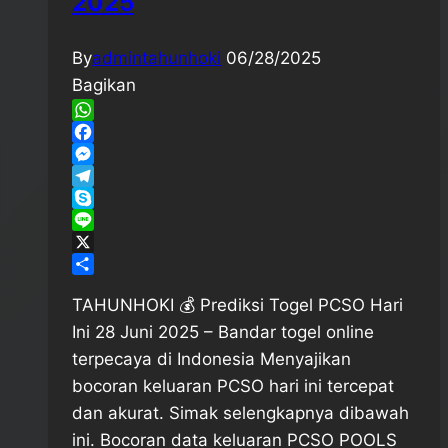
2025
By
admintahunhoki
06/28/2025
Bagikan
WhatsApp
Facebook
Messenger
Telegram
Skype
Line
X
Share
TAHUNHOKI 💰 Prediksi Togel PCSO Hari
Ini 28 Juni 2025 – Bandar togel online
terpecaya di Indonesia Menyajikan
bocoran keluaran PCSO hari ini tercepat
dan akurat. Simak selengkapnya dibawah
ini. Bocoran data keluaran PCSO POOLS