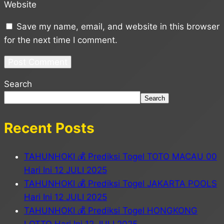
Website
Save my name, email, and website in this browser
for the next time I comment.
Search
Search
Recent Posts
TAHUNHOKI 💰 Prediksi Togel TOTO MACAU 00
Hari Ini 12 JULI 2025
TAHUNHOKI 💰 Prediksi Togel JAKARTA POOLS
Hari Ini 12 JULI 2025
TAHUNHOKI 💰 Prediksi Togel HONGKONG
LOTTO Hari Ini 12 JULI 2025