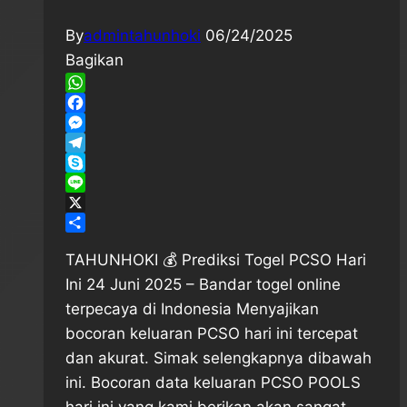
By
admintahunhoki
06/24/2025
Bagikan
WhatsApp
Facebook
Messenger
Telegram
Skype
Line
X
Share
TAHUNHOKI 💰 Prediksi Togel PCSO Hari
Ini 24 Juni 2025 – Bandar togel online
terpecaya di Indonesia Menyajikan
bocoran keluaran PCSO hari ini tercepat
dan akurat. Simak selengkapnya dibawah
ini. Bocoran data keluaran PCSO POOLS