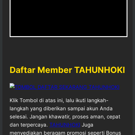
Daftar Member TAHUNHOKI
Klik Tombol di atas ini, lalu ikuti langkah-
langkah yang diberikan sampai akun Anda
selesai. Jangan khawatir, proses aman, cepat
dan terpercaya.
TAHUNHOKI
Juga
menyediakan beragam promosi seperti Bonus