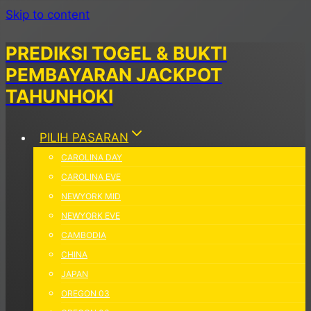
Skip to content
PREDIKSI TOGEL & BUKTI
PEMBAYARAN JACKPOT
TAHUNHOKI
PILIH PASARAN
CAROLINA DAY
CAROLINA EVE
NEWYORK MID
NEWYORK EVE
CAMBODIA
CHINA
JAPAN
OREGON 03