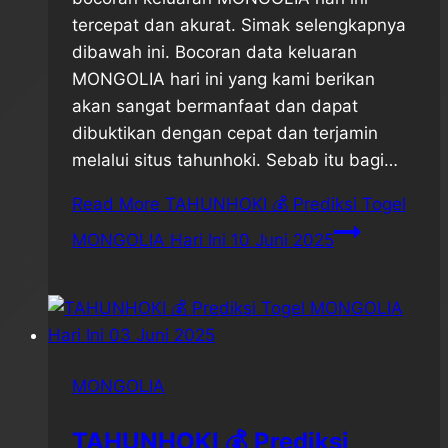
tercepat dan akurat. Simak selengkapnya
dibawah ini. Bocoran data keluaran
MONGOLIA hari ini yang kami berikan
akan sangat bermanfaat dan dapat
dibuktikan dengan cepat dan terjamin
melalui situs tahunhoki. Sebab itu bagi…
Read More
TAHUNHOKI 💰 Prediksi Togel
MONGOLIA Hari Ini 10 Juni 2025
MONGOLIA
TAHUNHOKI 💰 Prediksi