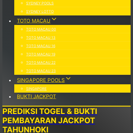
SYDNEY POOLS
SYDNEY LOTTO
TOTO MACAU
TOTO MACAU 00
TOTO MACAU 13
TOTO MACAU 16
TOTO MACAU 19
TOTO MACAU 22
TOTO MACAU 23
SINGAPORE POOLS
SINGAPORE
BUKTI JACKPOT
PREDIKSI TOGEL & BUKTI
PEMBAYARAN JACKPOT
TAHUNHOKI