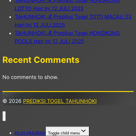
TAHUNHOKI 💰 Prediksi Togel HONGKONG
LOTTO Hari Ini 12 JULI 2025
TAHUNHOKI 💰 Prediksi Togel TOTO MACAU 23
Hari Ini 12 JULI 2025
TAHUNHOKI 💰 Prediksi Togel HONGKONG
POOLS Hari Ini 12 JULI 2025
Recent Comments
No comments to show.
© 2026
PREDIKSI TOGEL TAHUNHOKI
PILIH PASARAN
Toggle child menu