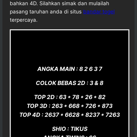
bahkan 4D. Silahkan simak dan mulailah
pasang taruhan anda di situs
bandar togel
terpercaya.
ANGKA MAIN : 8 2 6 3 7
COLOK BEBAS 2D : 3 & 8
TOP 2D : 63 * 78 * 26 * 82
TOP 3D : 263 * 668 * 726 * 873
TOP 4D : 2637 * 6628 * 8237 * 7263
SHIO : TIKUS