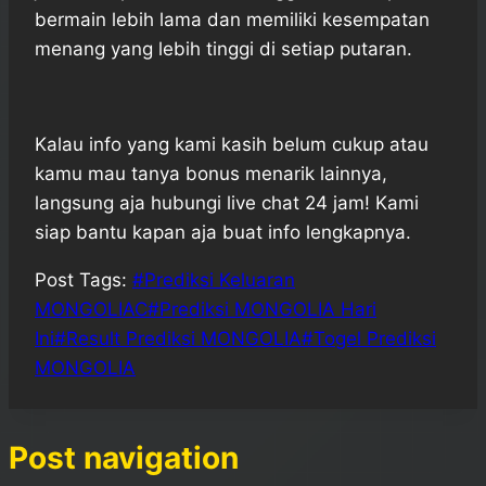
bermain lebih lama dan memiliki kesempatan
menang yang lebih tinggi di setiap putaran.
Kalau info yang kami kasih belum cukup atau
kamu mau tanya bonus menarik lainnya,
langsung aja hubungi live chat 24 jam! Kami
siap bantu kapan aja buat info lengkapnya.
Post Tags:
#
Prediksi Keluaran
MONGOLIAC
#
Prediksi MONGOLIA Hari
Ini
#
Result Prediksi MONGOLIA
#
Togel Prediksi
MONGOLIA
Post navigation