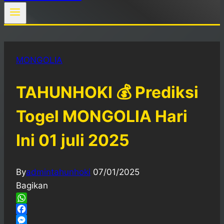
MONGOLIA
TAHUNHOKI 💰 Prediksi
Togel MONGOLIA Hari
Ini 01 juli 2025
By
admintahunhoki
07/01/2025
Bagikan
WhatsApp
Facebook