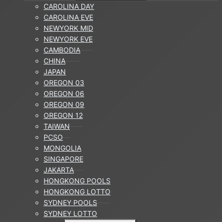
CAROLINA DAY
CAROLINA EVE
NEWYORK MID
NEWYORK EVE
CAMBODIA
CHINA
JAPAN
OREGON 03
OREGON 06
OREGON 09
OREGON 12
TAIWAN
PCSO
MONGOLIA
SINGAPORE
JAKARTA
HONGKONG POOLS
HONGKONG LOTTO
SYDNEY POOLS
SYDNEY LOTTO