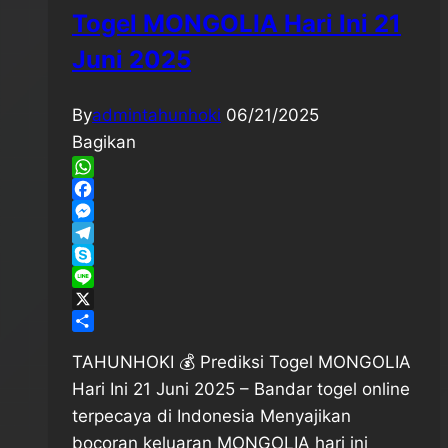
Togel MONGOLIA Hari Ini 21
Juni 2025
By
admintahunhoki
06/21/2025
Bagikan
WhatsApp
Facebook
Messenger
Telegram
Skype
Line
X
Share
TAHUNHOKI 💰 Prediksi Togel MONGOLIA
Hari Ini 21 Juni 2025 – Bandar togel online
terpecaya di Indonesia Menyajikan
bocoran keluaran MONGOLIA hari ini