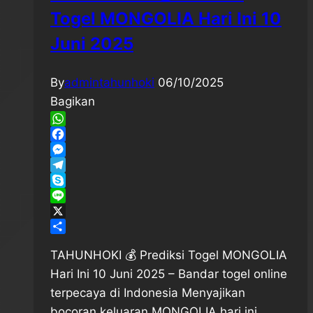
Togel MONGOLIA Hari Ini 10
Juni 2025
By
admintahunhoki
06/10/2025
Bagikan
WhatsApp
Facebook
Messenger
Telegram
Skype
Line
X
Share
TAHUNHOKI 💰 Prediksi Togel MONGOLIA
Hari Ini 10 Juni 2025 – Bandar togel online
terpecaya di Indonesia Menyajikan
bocoran keluaran MONGOLIA hari ini