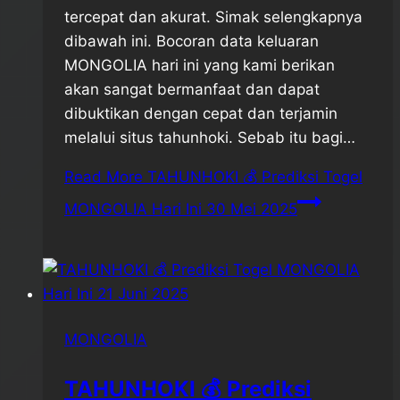
tercepat dan akurat. Simak selengkapnya
dibawah ini. Bocoran data keluaran
MONGOLIA hari ini yang kami berikan
akan sangat bermanfaat dan dapat
dibuktikan dengan cepat dan terjamin
melalui situs tahunhoki. Sebab itu bagi…
Read More
TAHUNHOKI 💰 Prediksi Togel
MONGOLIA Hari Ini 30 Mei 2025
MONGOLIA
TAHUNHOKI 💰 Prediksi