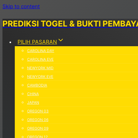
Skip to content
PREDIKSI TOGEL & BUKTI PEMBA
PILIH PASARAN
CAROLINA DAY
CAROLINA EVE
NEWYORK MID
NEWYORK EVE
CAMBODIA
CHINA
JAPAN
OREGON 03
OREGON 06
OREGON 09
OREGON 12