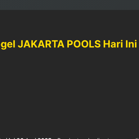
gel JAKARTA POOLS Hari Ini