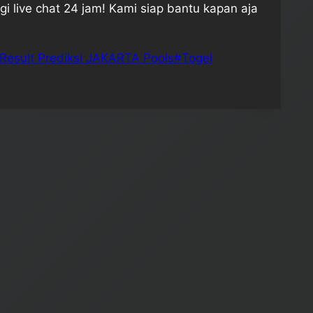
 live chat 24 jam! Kami siap bantu kapan aja
Result Prediksi JAKARTA Pools
#
Togel