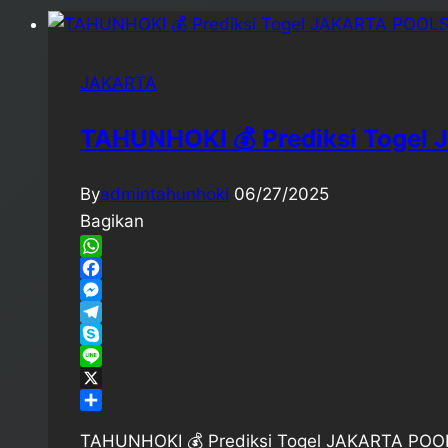
JAKARTA
TAHUNHOKI 💰 Prediksi Togel 
By
admintahunhoki
06/27/2025
Bagikan
WhatsApp
Facebook
Messenger
Telegram
Skype
Line
X
Share
TAHUNHOKI 💰 Prediksi Togel JAKARTA POOLS H