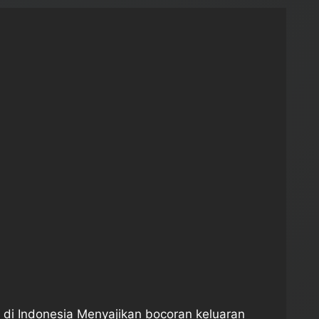
 di Indonesia Menyajikan bocoran keluaran