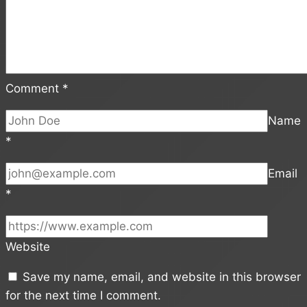
Comment
*
Name
*
Email
*
Website
Save my name, email, and website in this browser
for the next time I comment.