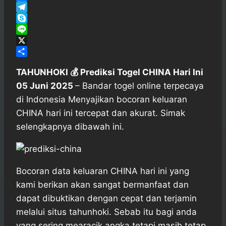
Messenger
Telegram
Skype
Line
X
Share
TAHUNHOKI 💰 Prediksi Togel CHINA Hari Ini
05 Juni 2025
– Bandar togel online terpecaya
di Indonesia Menyajikan bocoran keluaran
CHINA hari ini tercepat dan akurat. Simak
selengkapnya dibawah ini.
Bocoran data keluaran CHINA hari ini yang
kami berikan akan sangat bermanfaat dan
dapat dibuktikan dengan cepat dan terjamin
melalui situs tahunhoki. Sebab itu bagi anda
yang sering mearacik angka tetapi masih tetap