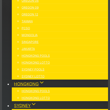
OREGON 06
OREGON 09
OREGON 12
TAIWAN
PCSO
MONGOLIA
SINGAPORE
JAKARTA
HONGKONG POOLS
HONGKONG LOTTO
SYDNEY POOLS
SYDNEY LOTTO
HONGKONG
HONGKONG POOLS
HONGKONG LOTTO
SYDNEY