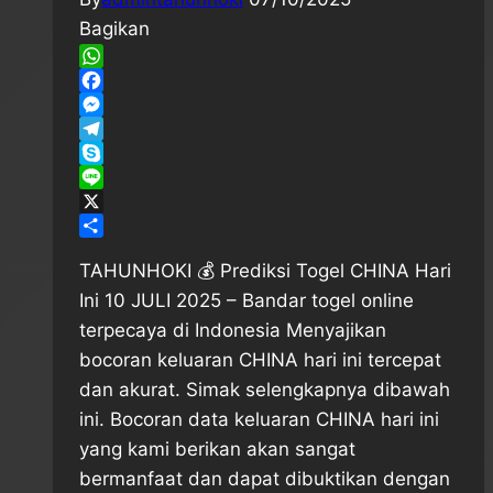
Bagikan
WhatsApp
Facebook
Messenger
Telegram
Skype
Line
X
Share
TAHUNHOKI 💰 Prediksi Togel CHINA Hari
Ini 10 JULI 2025 – Bandar togel online
terpecaya di Indonesia Menyajikan
bocoran keluaran CHINA hari ini tercepat
dan akurat. Simak selengkapnya dibawah
ini. Bocoran data keluaran CHINA hari ini
yang kami berikan akan sangat
bermanfaat dan dapat dibuktikan dengan