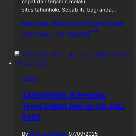
cepat dan terjamin melalui
situs tahunhoki. Sebab itu bagi anda…
Read More
TAHUNHOKI 💰 Prediksi Togel
CHINA Hari Ini 29 Juni 2025
CHINA
TAHUNHOKI 💰 Prediksi
Togel CHINA Hari Ini 09 JULI
2025
By
admintahunhoki
07/09/2025