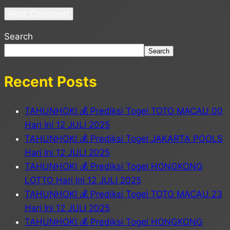
Search
Search
Recent Posts
TAHUNHOKI 💰 Prediksi Togel TOTO MACAU 00
Hari Ini 12 JULI 2025
TAHUNHOKI 💰 Prediksi Togel JAKARTA POOLS
Hari Ini 12 JULI 2025
TAHUNHOKI 💰 Prediksi Togel HONGKONG
LOTTO Hari Ini 12 JULI 2025
TAHUNHOKI 💰 Prediksi Togel TOTO MACAU 23
Hari Ini 12 JULI 2025
TAHUNHOKI 💰 Prediksi Togel HONGKONG