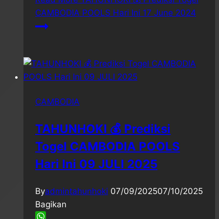
CAMBODIA POOLS Hari Ini 17 June 2024
CAMBODIA
TAHUNHOKI 💰 Prediksi
Togel CAMBODIA POOLS
Hari Ini 09 JULI 2025
By
admintahunhoki
07/09/2025
07/10/2025
Bagikan