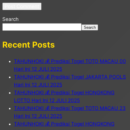
Search
Search
Recent Posts
TAHUNHOKI 💰 Prediksi Togel TOTO MACAU 00
Hari Ini 12 JULI 2025
TAHUNHOKI 💰 Prediksi Togel JAKARTA POOLS
Hari Ini 12 JULI 2025
TAHUNHOKI 💰 Prediksi Togel HONGKONG
LOTTO Hari Ini 12 JULI 2025
TAHUNHOKI 💰 Prediksi Togel TOTO MACAU 23
Hari Ini 12 JULI 2025
TAHUNHOKI 💰 Prediksi Togel HONGKONG