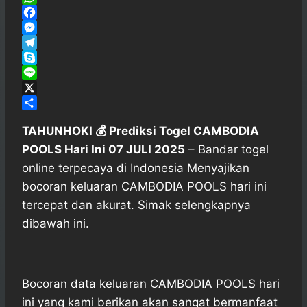
WhatsApp
Facebook
Messenger
Telegram
Skype
Line
X
Share
TAHUNHOKI 💰 Prediksi Togel CAMBODIA
POOLS Hari Ini 07 JULI 2025
– Bandar togel
online terpecaya di Indonesia Menyajikan
bocoran keluaran CAMBODIA POOLS hari ini
tercepat dan akurat. Simak selengkapnya
dibawah ini.
Bocoran data keluaran CAMBODIA POOLS hari
ini yang kami berikan akan sangat bermanfaat