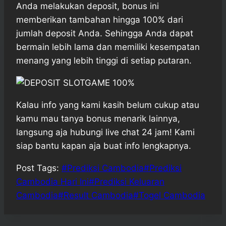
Anda melakukan deposit, bonus ini
memberikan tambahan hingga 100% dari
jumlah deposit Anda. Sehingga Anda dapat
bermain lebih lama dan memiliki kesempatan
menang yang lebih tinggi di setiap putaran.
Kalau info yang kami kasih belum cukup atau
kamu mau tanya bonus menarik lainnya,
langsung aja hubungi live chat 24 jam! Kami
siap bantu kapan aja buat info lengkapnya.
Post Tags:
#
Prediksi Cambodia
#
Prediksi
Cambodia Hari Ini
#
Prediksi Keluaran
Cambodia
#
Result Cambodia
#
Togel Cambodia