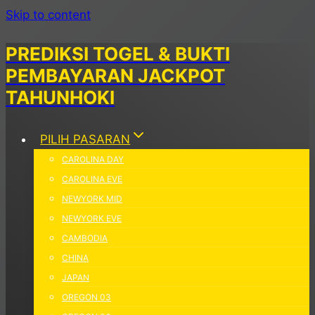
Skip to content
PREDIKSI TOGEL & BUKTI
PEMBAYARAN JACKPOT
TAHUNHOKI
PILIH PASARAN
CAROLINA DAY
CAROLINA EVE
NEWYORK MID
NEWYORK EVE
CAMBODIA
CHINA
JAPAN
OREGON 03