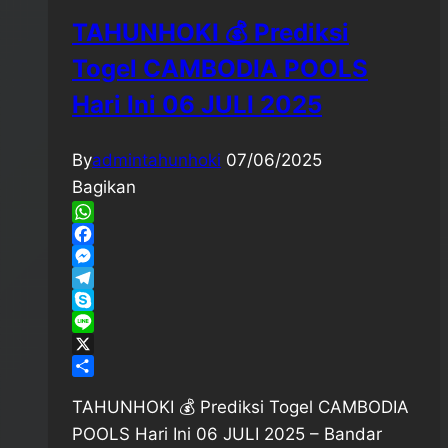
TAHUNHOKI 💰 Prediksi
Togel CAMBODIA POOLS
Hari Ini 06 JULI 2025
By
admintahunhoki
07/06/2025
Bagikan
WhatsApp
Facebook
Messenger
Telegram
Skype
Line
X
Share
TAHUNHOKI 💰 Prediksi Togel CAMBODIA
POOLS Hari Ini 06 JULI 2025 – Bandar