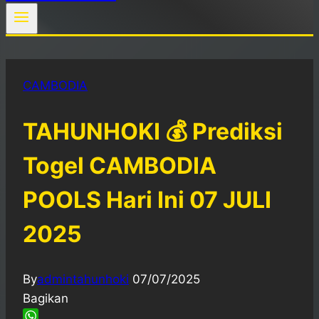
CAMBODIA
TAHUNHOKI 💰 Prediksi
Togel CAMBODIA
POOLS Hari Ini 07 JULI
2025
By
admintahunhoki
07/07/2025
Bagikan