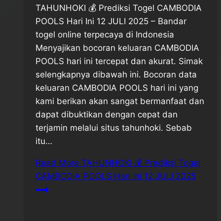
TAHUNHOKI 💰 Prediksi Togel CAMBODIA
POOLS Hari Ini 12 JULI 2025 – Bandar
togel online terpecaya di Indonesia
Menyajikan bocoran keluaran CAMBODIA
POOLS hari ini tercepat dan akurat. Simak
selengkapnya dibawah ini. Bocoran data
keluaran CAMBODIA POOLS hari ini yang
kami berikan akan sangat bermanfaat dan
dapat dibuktikan dengan cepat dan
terjamin melalui situs tahunhoki. Sebab
itu…
Read More
TAHUNHOKI 💰 Prediksi Togel
CAMBODIA POOLS Hari Ini 12 JULI 2025