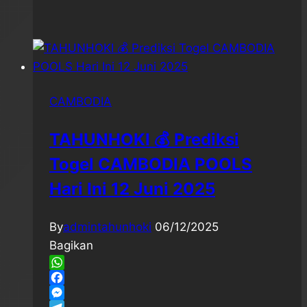
CAMBODIA
TAHUNHOKI 💰 Prediksi
Togel CAMBODIA POOLS
Hari Ini 12 Juni 2025
By
admintahunhoki
06/12/2025
Bagikan
WhatsApp
Facebook