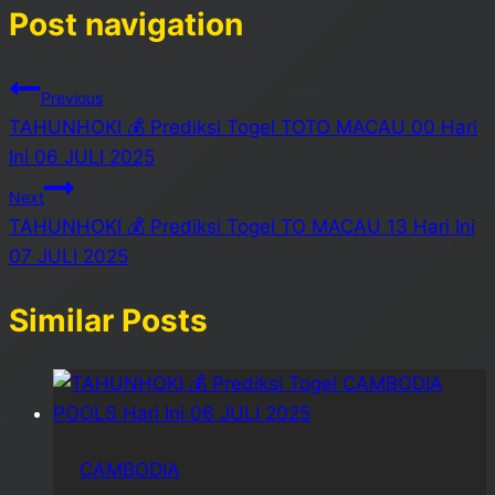
Post navigation
Previous
TAHUNHOKI 💰 Prediksi Togel TOTO MACAU 00 Hari
Ini 06 JULI 2025
Next
TAHUNHOKI 💰 Prediksi Togel TO MACAU 13 Hari Ini
07 JULI 2025
Similar Posts
CAMBODIA