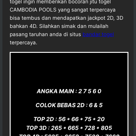
togel ingin memberikan bocoran jitu togel
CAMBODIA POOLS yang sangat terpercaya
bisa tembus dan mendapatkan jackpot 2D, 3D
bahkan 4D. Silahkan simak dan mulailah
pasang taruhan anda di situs
bandar togel
terpercaya.
ANGKA MAIN : 2 7 5 6 0
COLOK BEBAS 2D : 6 & 5
TOP 2D : 56 * 66 * 75 * 20
TOP 3D : 265 * 665 * 728 * 805