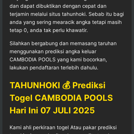
dan dapat dibuktikan dengan cepat dan
terjamin melalui situs tahunhoki. Sebab itu bagi
anda yang sering mearacik angka tetapi masih
tetap 0, anda tak perlu khawatir.
Silahkan bergabung dan memasang taruhan
menggunakan prediksi angka keluar
CAMBODIA POOLS yang kami bocorkan,
lakukan pendaftaran terlebih dahulu.
TAHUNHOKI 💰 Prediksi
Togel CAMBODIA POOLS
Hari Ini 07 JULI 2025
Kami ahli perkiraan togel Atau pakar prediksi