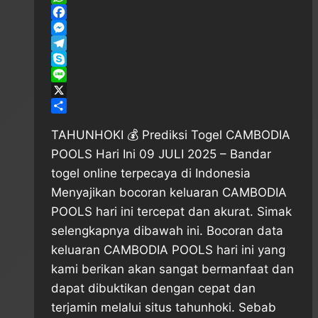
WhatsApp
Facebook
Messenger
Telegram
Skype
Line
X
Share
TAHUNHOKI 💰 Prediksi Togel CAMBODIA
POOLS Hari Ini 09 JULI 2025 – Bandar
togel online terpecaya di Indonesia
Menyajikan bocoran keluaran CAMBODIA
POOLS hari ini tercepat dan akurat. Simak
selengkapnya dibawah ini. Bocoran data
keluaran CAMBODIA POOLS hari ini yang
kami berikan akan sangat bermanfaat dan
dapat dibuktikan dengan cepat dan
terjamin melalui situs tahunhoki. Sebab