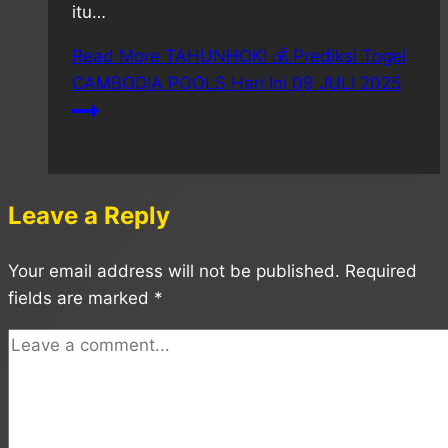
itu…
Read More
TAHUNHOKI 💰 Prediksi Togel
CAMBODIA POOLS Hari Ini 09 JULI 2025
Leave a Reply
Your email address will not be published.
Required
fields are marked
*