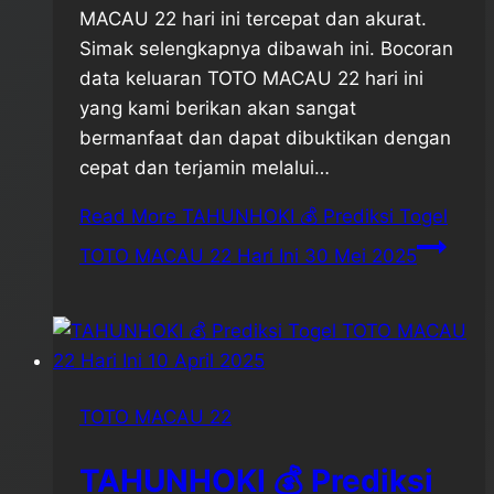
MACAU 22 hari ini tercepat dan akurat.
Simak selengkapnya dibawah ini. Bocoran
data keluaran TOTO MACAU 22 hari ini
yang kami berikan akan sangat
bermanfaat dan dapat dibuktikan dengan
cepat dan terjamin melalui…
Read More
TAHUNHOKI 💰 Prediksi Togel
TOTO MACAU 22 Hari Ini 30 Mei 2025
TOTO MACAU 22
TAHUNHOKI 💰 Prediksi