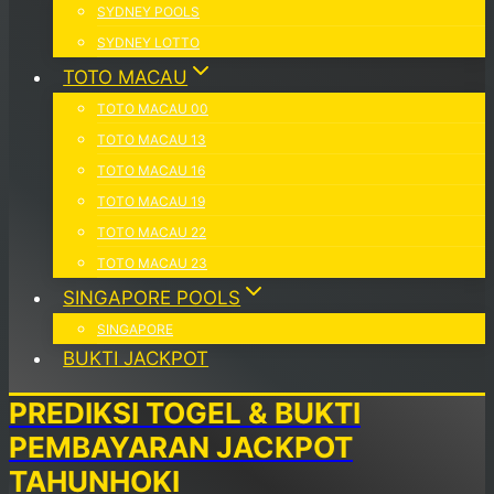
SYDNEY POOLS
SYDNEY LOTTO
TOTO MACAU
TOTO MACAU 00
TOTO MACAU 13
TOTO MACAU 16
TOTO MACAU 19
TOTO MACAU 22
TOTO MACAU 23
SINGAPORE POOLS
SINGAPORE
BUKTI JACKPOT
PREDIKSI TOGEL & BUKTI
PEMBAYARAN JACKPOT
TAHUNHOKI