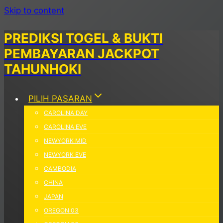
Skip to content
PREDIKSI TOGEL & BUKTI
PEMBAYARAN JACKPOT
TAHUNHOKI
PILIH PASARAN
CAROLINA DAY
CAROLINA EVE
NEWYORK MID
NEWYORK EVE
CAMBODIA
CHINA
JAPAN
OREGON 03