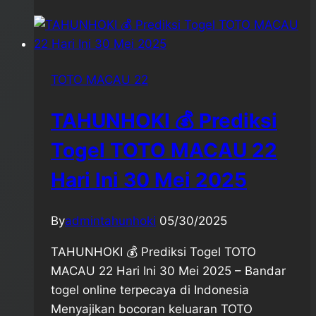
TOTO MACAU 22
TAHUNHOKI 💰 Prediksi
Togel TOTO MACAU 22
Hari Ini 30 Mei 2025
By
admintahunhoki
05/30/2025
TAHUNHOKI 💰 Prediksi Togel TOTO
MACAU 22 Hari Ini 30 Mei 2025 – Bandar
togel online terpecaya di Indonesia
Menyajikan bocoran keluaran TOTO